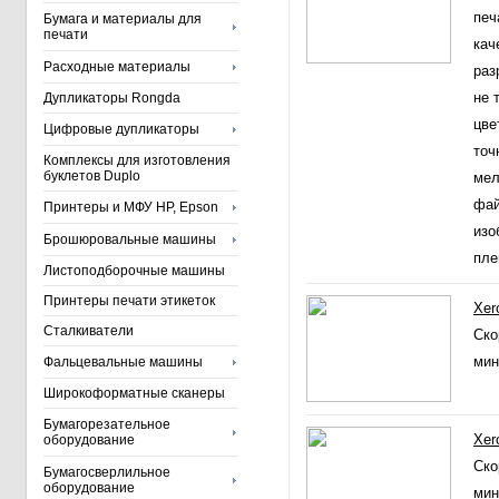
печ
Бумага и материалы для
печати
кач
Расходные материалы
раз
не 
Дупликаторы Rongda
цве
Цифровые дупликаторы
точ
Комплексы для изготовления
буклетов Duplo
мел
фай
Принтеры и МФУ HP, Epson
изо
Брошюровальные машины
пле
Листоподборочные машины
Принтеры печати этикеток
Xer
Сталкиватели
Ско
мин
Фальцевальные машины
Широкоформатные сканеры
Бумагорезательное
Xer
оборудование
Ско
Бумагосверлильное
оборудование
мину