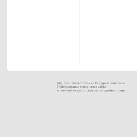
http://concurrent.tomsk.ru Все права защищены.
Использование материалов сайта
возможно только с разрешения администрации.