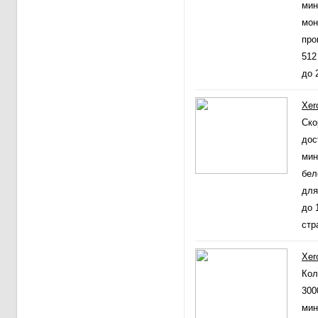
мин
мо
про
512
до 
Xer
Ско
дос
мин
бел
для
до 
стр
Xer
Кол
300
мин