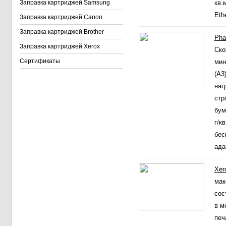
Заправка картриджей Samsung
кв.
Eth
Заправка картриджей Canon
Заправка картриджей Brother
Pha
Заправка картриджей Xerox
Ско
Сертификаты
мин
(A3
наг
стр
бум
г/к
бес
ада
Xer
мак
сос
в м
печ