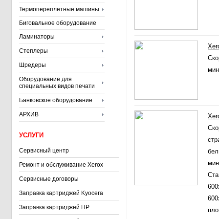
Термопереплетные машины
Биговальное оборудование
Ламинаторы
Xer
Степлеры
Ско
Шредеры
мин
Оборудование для
специальных видов печати
Банковское оборудование
АРХИВ
Xer
Ско
УСЛУГИ
стр
Сервисный центр
бел
мин
Ремонт и обслуживание Xerox
Ста
Сервисные договоры
600
Заправка картриджей Kyocera
600
Заправка картриджей HP
пло