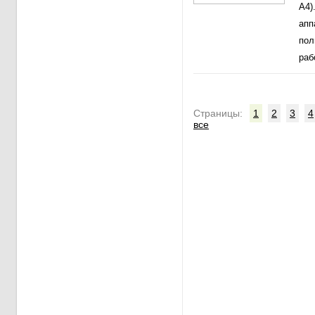
А4)
апп
пол
раб
Cтраницы:
1
2
3
4
все