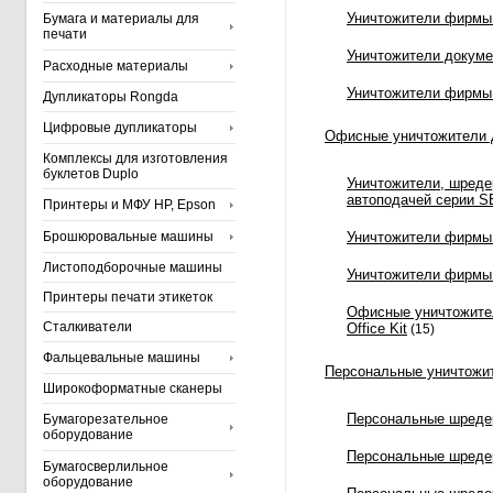
Уничтожители фирм
Бумага и материалы для
печати
Уничтожители докумен
Расходные материалы
Уничтожители фирм
Дупликаторы Rongda
Цифровые дупликаторы
Офисные уничтожители 
Комплексы для изготовления
буклетов Duplo
Уничтожители, шред
автоподачей серии S
Принтеры и МФУ HP, Epson
Брошюровальные машины
Уничтожители фирмы 
Листоподборочные машины
Уничтожители фирм
Принтеры печати этикеток
Офисные уничтожите
Сталкиватели
Office Kit
(15)
Фальцевальные машины
Персональные уничтожи
Широкоформатные сканеры
Персональные шредер
Бумагорезательное
оборудование
Персональные шред
Бумагосверлильное
оборудование