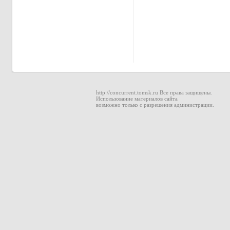
http://concurrent.tomsk.ru Все права защищены.
Использование материалов сайта
возможно только с разрешения администрации.