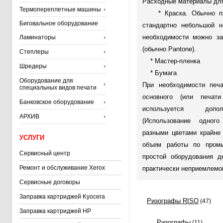
Расходные материалы для
Термопереплетные машины
* Краска. Обычно про
Биговальное оборудование
стандартно небольшой н
необходимости можно за
Ламинаторы
(обычно Pantone).
Степлеры
* Мастер-пленка
Шредеры
* Бумага
Оборудование для
При необходимости печ
специальных видов печати
основного (или печати
Банковское оборудование
используется допо
АРХИВ
(Использование одног
разными цветами крайне
УСЛУГИ
объем работы по пром
Сервисный центр
простой оборудования 
Ремонт и обслуживание Xerox
практически неприемлемо
Сервисные договоры
Заправка картриджей Kyocera
Ризографы RISO
(47)
Заправка картриджей HP
Ризографы
(11)