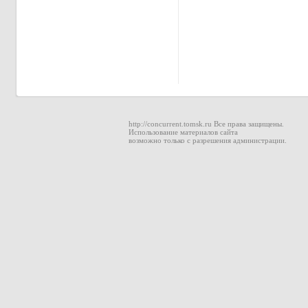
http://concurrent.tomsk.ru Все права защищены.
Использование материалов сайта
возможно только с разрешения администрации.