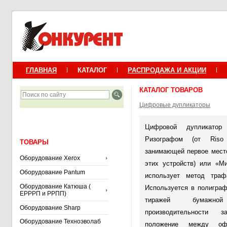
ГЛАВНАЯ
КАТАЛОГ
РАСПРОДАЖА И АКЦИИ
КАТАЛОГ ТОВАРОВ
Цифровые дупликаторы
Цифровой дупликато
Ризографом (от Ris
ТОВАРЫ
занимающей первое мест
Оборудование Xerox
этих устройств) или «М
Оборудование Pantum
использует метод траф
Оборудование Катюша (
Используется в полигра
ЕРРРП и РРПП)
тиражей бумажн
Оборудование Sharp
производительности з
Оборудование Техноэволаб
положение между о