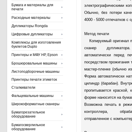
Бумага и материалы для
электрографическими ко
печати
Обычно, без потери каче
Расходные материалы
4000 - 5000 отпечатков с 
Дупликаторы Rongda
Метод печати
Цифровые дупликаторы
Копируемый оригинал п
Комплексы для изготовления
буклетов Duplo
сканер дупликатор
Принтеры и МФУ HP, Epson
автоматически перед п
посредством прожигания 
Брошюровальные машины
мастер-пленке (обычно и
Листоподборочные машины
Форма автоматически на
Принтеры печати этикеток
цилиндр (барабан). Внут
Сталкиватели
пропитывается краской, 
Фальцевальные машины
форме наносится на бумаг
Широкоформатные сканеры
Возможна печать в реж
контроллера, обраб
Бумагорезательное
оборудование
отправленное с компьюте
Бумагосверлильное
оборудование