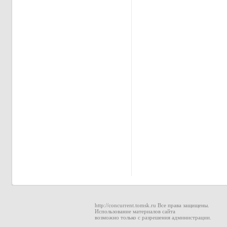
http://concurrent.tomsk.ru Все права защищены.
Использование материалов сайта
возможно только с разрешения администрации.