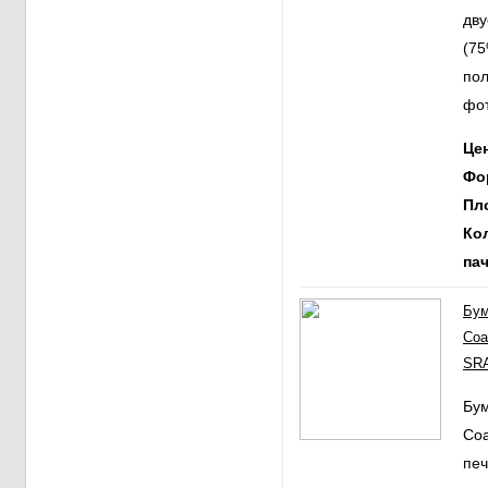
дв
(75
пол
фот
Ц
Фо
Пл
Ко
пач
Бум
Coa
SRA
Бум
Coa
печ