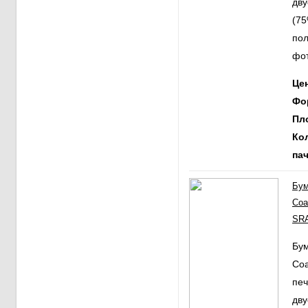
дв
(75
пол
фот
Ц
Фо
Пл
Ко
пач
Бум
Coa
SRA
Бум
Coa
печ
дв