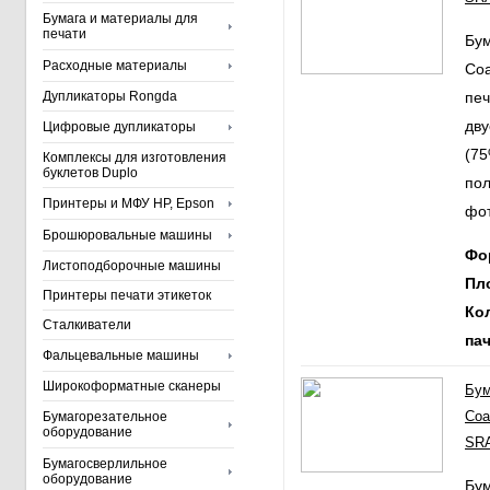
Бумага и материалы для
печати
Бум
Расходные материалы
Coa
Дупликаторы Rongda
печ
дв
Цифровые дупликаторы
(75
Комплексы для изготовления
буклетов Duplo
пол
Принтеры и МФУ HP, Epson
фот
Брошюровальные машины
Фо
Листоподборочные машины
Пл
Принтеры печати этикеток
Ко
Сталкиватели
пач
Фальцевальные машины
Широкоформатные сканеры
Бум
Coa
Бумагорезательное
оборудование
SRA
Бумагосверлильное
оборудование
Бум