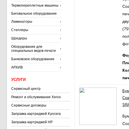
Термопереплетные машины
Coa
Биговальное оборудование
печ
дв
Ламинаторы
(75
Степлеры
пол
Шредеры
фот
Оборудование для
специальных видов печати
Фо
Банковское оборудование
Пл
АРХИВ
Ко
пач
УСЛУГИ
Сервисный центр
Бум
Ремонт и обслуживание Xerox
Coa
SRA
Сервисные договоры
Заправка картриджей Kyocera
Бум
Заправка картриджей HP
Coa