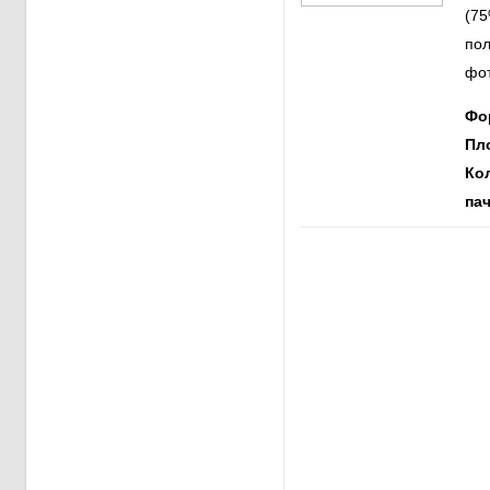
(75
пол
фот
Фо
Пл
Ко
пач