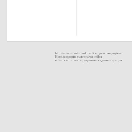
http://concurrent.tomsk.ru Все права защищены.
Использование материалов сайта
возможно только с разрешения администрации.