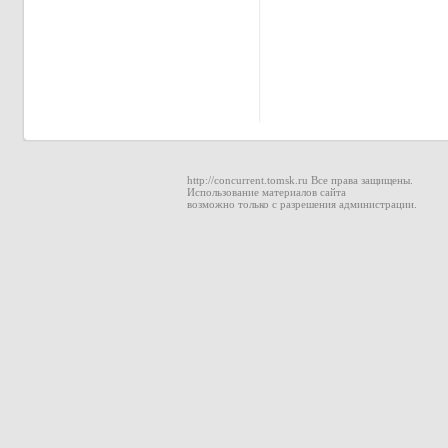
http://concurrent.tomsk.ru Все права защищены.
Использование материалов сайта
возможно только с разрешения администрации.