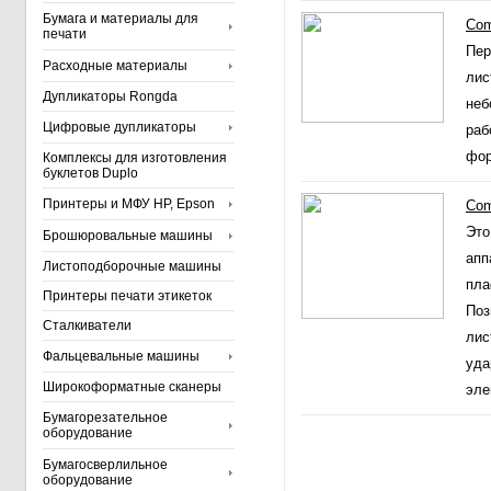
Бумага и материалы для
Com
печати
Пер
Расходные материалы
лис
Дупликаторы Rongda
неб
Цифровые дупликаторы
раб
фор
Комплексы для изготовления
буклетов Duplo
Принтеры и МФУ HP, Epson
Com
Это
Брошюровальные машины
апп
Листоподборочные машины
пла
Принтеры печати этикеток
Поз
Сталкиватели
лис
Фальцевальные машины
уда
Широкоформатные сканеры
эле
Бумагорезательное
оборудование
Бумагосверлильное
оборудование