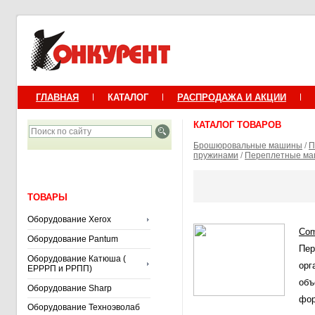
ГЛАВНАЯ
КАТАЛОГ
РАСПРОДАЖА И АКЦИИ
КАТАЛОГ ТОВАРОВ
Брошюровальные машины
/
П
пружинами
/
Переплетные м
ТОВАРЫ
Оборудование Xerox
Com
Оборудование Pantum
Пер
Оборудование Катюша (
орг
ЕРРРП и РРПП)
объ
Оборудование Sharp
фор
Оборудование Техноэволаб