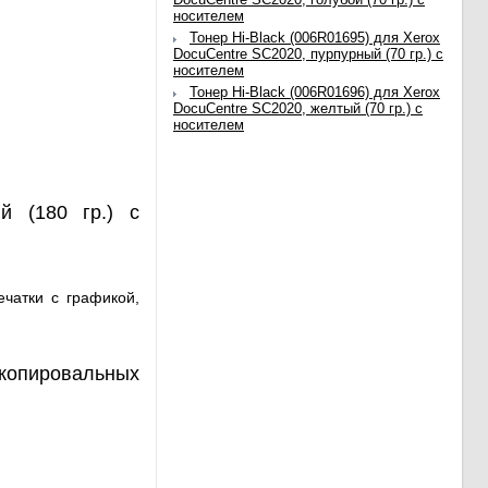
носителем
Тонер Hi-Black (006R01695) для Xerox
DocuCentre SC2020, пурпурный (70 гр.) с
носителем
Тонер Hi-Black (006R01696) для Xerox
DocuCentre SC2020, желтый (70 гр.) с
носителем
й (180 гр.) с
ечатки с графикой,
 копировальных