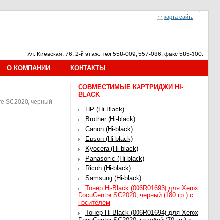
карта сайта
Ул. Киевская, 76, 2-й этаж. тел 558-009, 557-086, факс 585-300.
О КОМПАНИИ
КОНТАКТЫ
СОВМЕСТИМЫЕ КАРТРИДЖИ HI-
BLACK
tre SC2020, черный
HP (Hi-Black)
Brother (Hi-black)
Canon (Hi-black)
Epson (Hi-black)
Kyocera (Hi-black)
Panasonic (Hi-black)
Ricoh (Hi-black)
Samsung (Hi-black)
Тонер Hi-Black (006R01693) для Xerox
DocuCentre SC2020, черный (180 гр.) с
носителем
Тонер Hi-Black (006R01694) для Xerox
DocuCentre SC2020, голубой (70 гр.) с