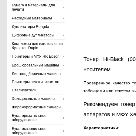
Бумага и материалы для
печати
Расходные материалы
Дупликаторы Rongda
Цифровые дупликаторы
Комплексы для изготовления
буклетов Duplo
Принтеры и МФУ HP, Epson
Тонер Hi-Black (0
Брошюровальные машины
носителем.
Листоподборочные машины
Принтеры печати этикеток
Проверенное качество то
Сталкиватели
таблицами или текстом в
Фальцевальные машины
Рекомендуем тонер
Широкоформатные сканеры
аппаратов и МФУ Xe
Бумагорезательное
оборудование
Характеристики:
Бумагосверлильное
оборудование