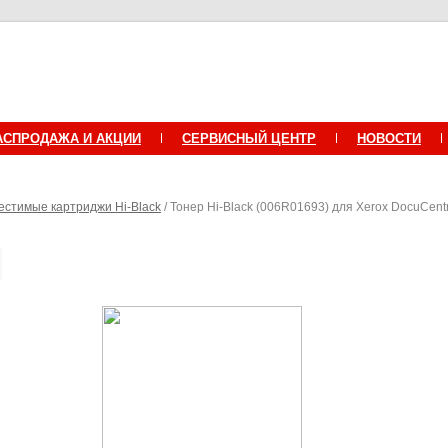
АСПРОДАЖА И АКЦИИ
СЕРВИСНЫЙ ЦЕНТР
НОВОСТИ
естимые картриджи Hi-Black
/ Тонер Hi-Black (006R01693) для Xerox DocuCen