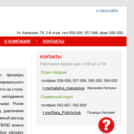
карта сайта
Ул. Киевская, 76, 2-й этаж. тел 558-009, 557-086, факс 585-300.
О КОМПАНИИ
КОНТАКТЫ
КОНТАКТЫ
Работаем в будние дни с 8.00 до 17.00.
Отдел продаж
 и брошюры
тел/факс 558-009, 557-086, 585-300, 584-005
пировального
t.me/natalya_masanova
Масанова Наталья
ся на столе.
 неподвижно
Сервисный отдел
ными. Ролик
тел/факс 562-807, 562-808
од давлением
t.me/Nata_Polishchuk
Полищук Наталия
омный расход
TBIND можно
юбую обложку