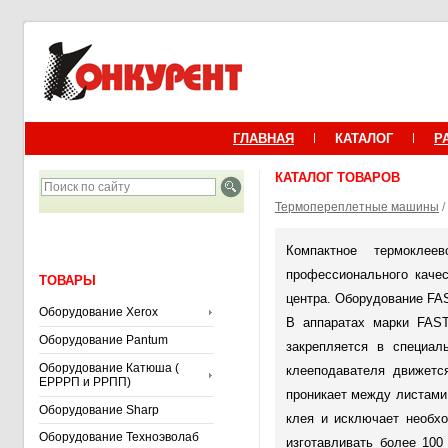
ГЛАВНАЯ
КАТАЛОГ
Р
КАТАЛОГ ТОВАРОВ
Термопереплетные машины
/
Компактное термокле
профессионального качес
ТОВАРЫ
центра. Оборудование FAS
Оборудование Xerox
В аппаратах марки FAST
Оборудование Pantum
закрепляется в специа
Оборудование Катюша (
клееподавателя движетс
ЕРРРП и РРПП)
проникает между листами
Оборудование Sharp
клея и исключает необх
Оборудование Техноэволаб
изготавливать более 10