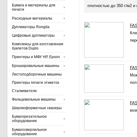
Бумага и материалы для
плотностью до 350 г/м2 и
печати
Расходные материалы
FAS
Дупликаторы Rongda
Кле
Цифровые дупликаторы
пер
Комплексы для изготовления
буклетов Duplo
Принтеры и МФУ HP, Epson
Брошюровальные машины
FAS
Листоподборочные машины
Мож
пол
Принтеры печати этикеток
Сталкиватели
Фальцевальные машины
FAS
Широкоформатные сканеры
воз
Бумагорезательное
оборудование
Бумагосверлильное
оборудование