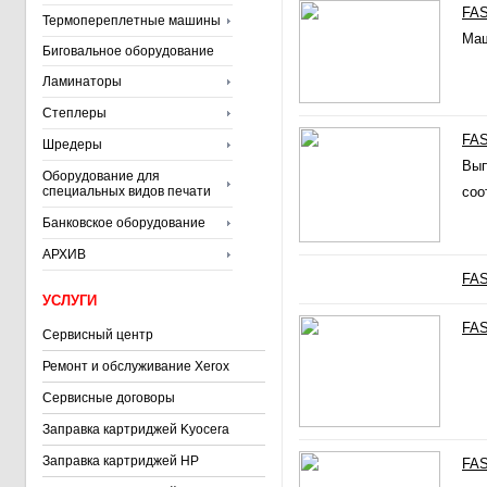
FAS
Термопереплетные машины
Маш
Биговальное оборудование
Ламинаторы
Степлеры
FAS
Шредеры
Вып
Оборудование для
специальных видов печати
соо
Банковское оборудование
АРХИВ
FAS
УСЛУГИ
FAS
Сервисный центр
Ремонт и обслуживание Xerox
Сервисные договоры
Заправка картриджей Kyocera
Заправка картриджей HP
FAS