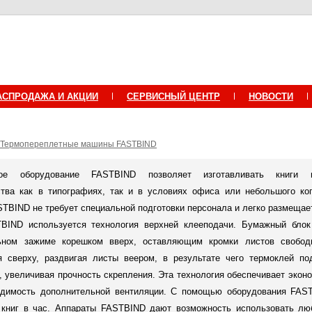
АСПРОДАЖА И АКЦИИ
СЕРВИСНЫЙ ЦЕНТР
НОВОСТИ
Термопереплетные машины FASTBIND
евое оборудование FASTBIND позволяет изготавливать книги
тва как в типографиях, так и в условиях офиса или небольшого ко
TBIND не требует специальной подготовки персонала и легко размещает
BIND используется технология верхней клееподачи. Бумажный блок
льном зажиме корешком вверх, оставляющим кромки листов свобод
я сверху, раздвигая листы веером, в результате чего термоклей п
, увеличивая прочность скрепления. Эта технология обеспечивает экон
одимость дополнительной вентиляции. С помощью оборудования FAS
0 книг в час. Аппараты FASTBIND дают возможность использовать л